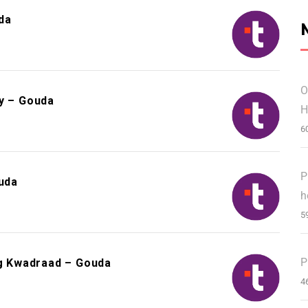
da
O
ry – Gouda
H
6
P
uda
h
5
P
ng Kwadraad – Gouda
4