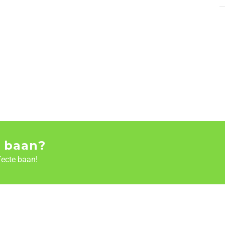
 baan?
fecte baan!