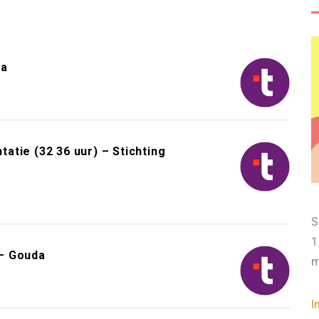
da
tie (32 36 uur) – Stichting
S
1
– Gouda
m
I