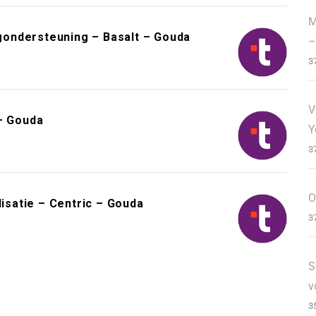
M
ondersteuning – Basalt – Gouda
–
3
V
 – Gouda
Y
3
O
satie – Centric – Gouda
3
S
v
3