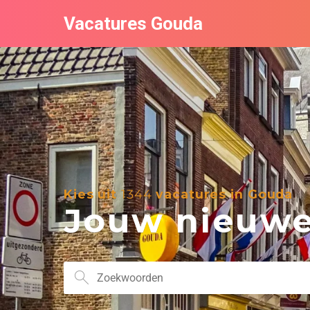
Vacatures Gouda
Kies uit
1344
vacatures in Gouda
Jouw nieuwe 