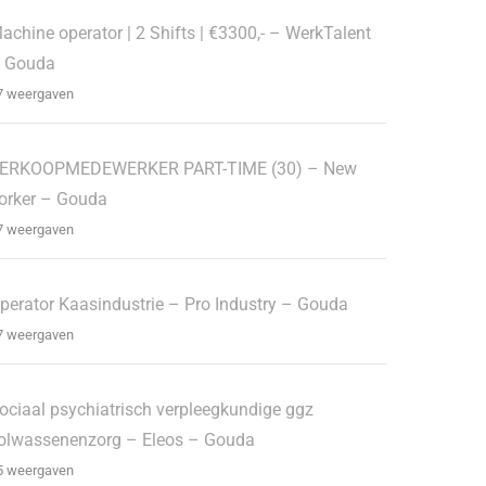
achine operator | 2 Shifts | €3300,- – WerkTalent
 Gouda
7 weergaven
ERKOOPMEDEWERKER PART-TIME (30) – New
orker – Gouda
7 weergaven
perator Kaasindustrie – Pro Industry – Gouda
7 weergaven
ociaal psychiatrisch verpleegkundige ggz
olwassenenzorg – Eleos – Gouda
5 weergaven