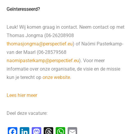
Geïnteresseerd?
Leuk! Wij komen graag in contact. Neem contact op met
Thomas Jongma (06-26208908
thomasjongma@perspectief.eu
) of Naömi Pasterkamp-
van der Maarl (06-28579568
naomipasterkamp@perspectief.eu
). Voor meer
informatie over onze organisatie, de visie en de missie
kun je terecht op
onze website
.
Lees hier meer
Deel deze vacature:
F
Li
M
T
W
E