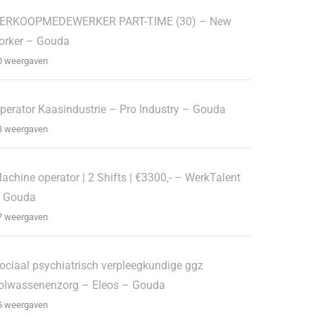
ERKOOPMEDEWERKER PART-TIME (30) – New
orker – Gouda
0 weergaven
perator Kaasindustrie – Pro Industry – Gouda
8 weergaven
achine operator | 2 Shifts | €3300,- – WerkTalent
 Gouda
7 weergaven
ociaal psychiatrisch verpleegkundige ggz
olwassenenzorg – Eleos – Gouda
5 weergaven