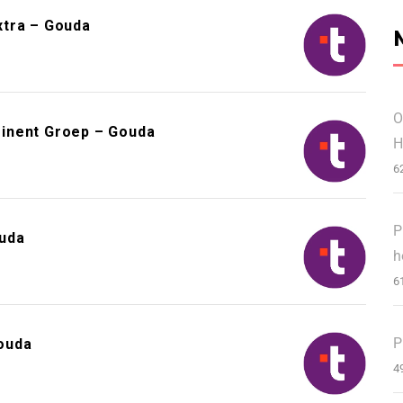
xtra – Gouda
O
inent Groep – Gouda
H
6
P
ouda
h
6
P
ouda
4