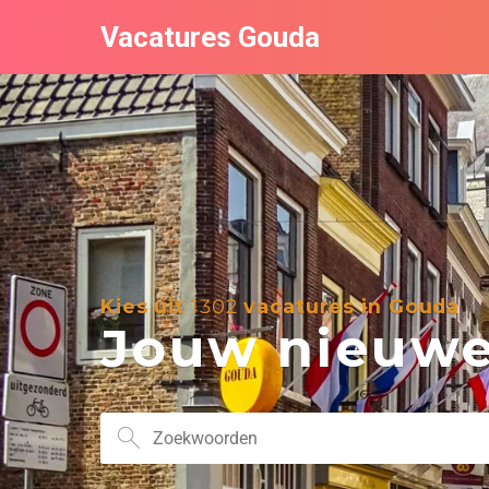
Vacatures Gouda
Kies uit
1302
vacatures in Gouda
Jouw nieuwe 