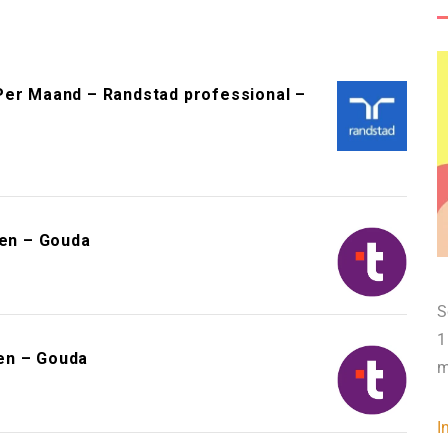
Per Maand – Randstad professional –
en – Gouda
S
1
en – Gouda
m
I