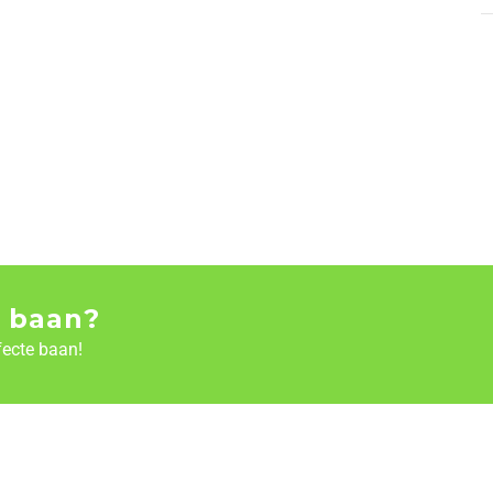
 baan?
fecte baan!