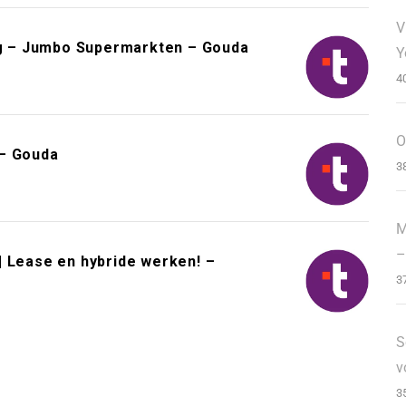
V
g – Jumbo Supermarkten – Gouda
Y
4
O
 – Gouda
3
M
–
| Lease en hybride werken! –
3
S
v
3