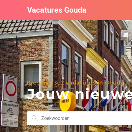
Vacatures Gouda
Kies uit
1302
vacatures in Gouda
Jouw nieuwe 