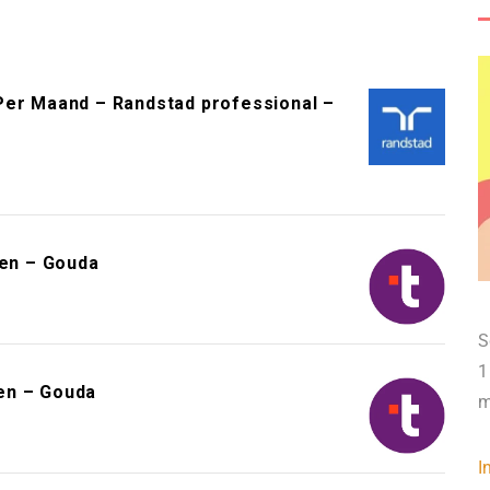
Per Maand – Randstad professional –
en – Gouda
S
1
en – Gouda
m
I