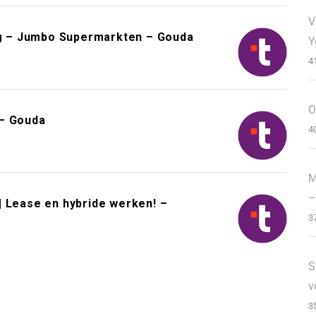
V
g – Jumbo Supermarkten – Gouda
Y
4
O
 – Gouda
4
M
–
| Lease en hybride werken! –
3
S
v
3