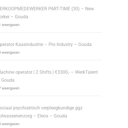
ERKOOPMEDEWERKER PART-TIME (30) – New
orker – Gouda
1 weergaven
perator Kaasindustrie – Pro Industry – Gouda
0 weergaven
achine operator | 2 Shifts | €3300,- – WerkTalent
 Gouda
7 weergaven
ociaal psychiatrisch verpleegkundige ggz
olwassenenzorg – Eleos – Gouda
5 weergaven