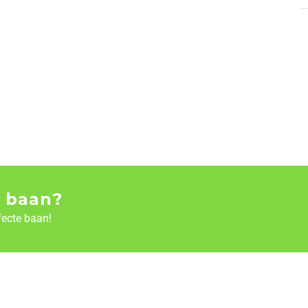
 baan?
fecte baan!