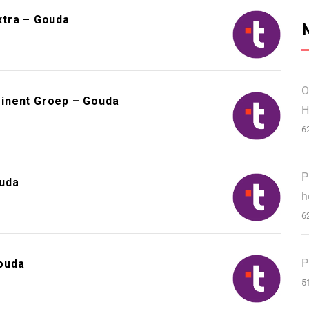
xtra – Gouda
O
inent Groep – Gouda
H
6
P
ouda
h
6
P
ouda
5