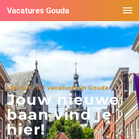
Vacatures Gouda
Vacatures per bedrijf in Gouda
De populairste vacatures in Gouda
Kies uit
1333
vacatures in Gouda
Jouw nieuwe
baan vind je
hier!