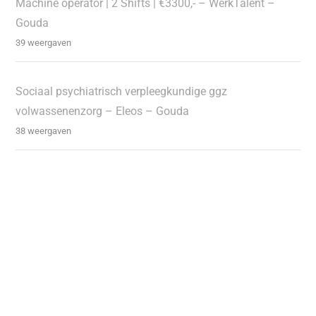
Machine operator | 2 Shifts | €3300,- – WerkTalent –
Gouda
39 weergaven
Sociaal psychiatrisch verpleegkundige ggz
volwassenenzorg – Eleos – Gouda
38 weergaven