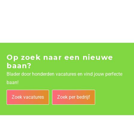
Op zoek naar een nieuwe
baan?
Blader door honderden vacatures en vind jouw perfecte
baan!
Zoek vacatures
Zoek per bedrijf