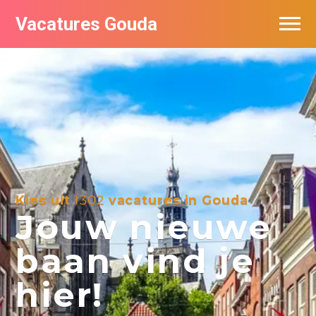
Vacatures Gouda
Vacatures per bedrijf in Gouda
De populairste vacatures in Gouda
Kies uit
1302
vacatures in Gouda
Jouw nieuwe
baan vind je
hier!