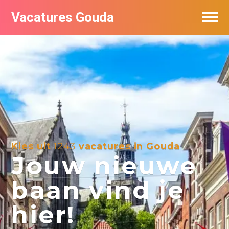
Vacatures Gouda
Vacatures per bedrijf in Gouda
De populairste vacatures in Gouda
Kies uit
1243
vacatures in Gouda
Jouw nieuwe
baan vind je
hier!