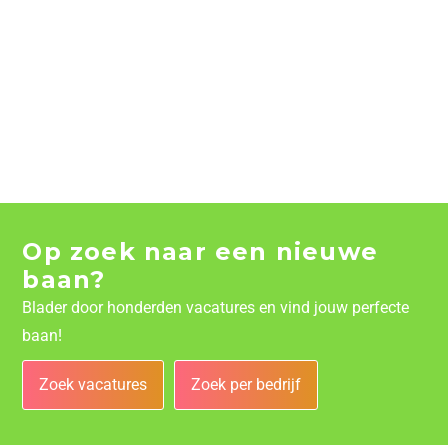
Op zoek naar een nieuwe
baan?
Blader door honderden vacatures en vind jouw perfecte
baan!
Zoek vacatures
Zoek per bedrijf