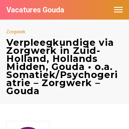
Vacatures Gouda
Vacatures per bedrijf in Gouda
Zorgwerk
De populairste vacatures in Gouda
Verpleegkundige via
Zorgwerk in Zuid-
Holland, Hollands
Midden, Gouda • o.a.
Somatiek/Psychogeri
atrie – Zorgwerk –
Gouda