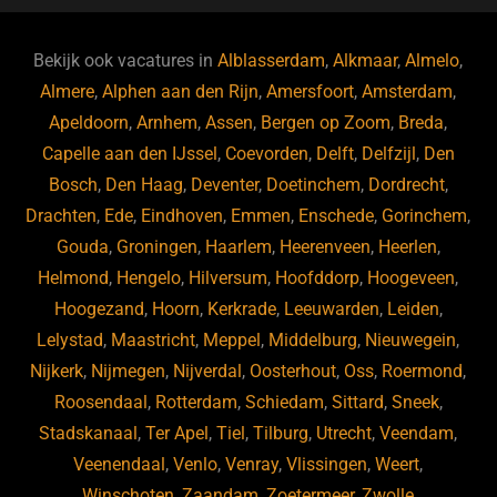
e
s
e
d
b
ky
dI
Bekijk ook vacatures in
Alblasserdam
,
Alkmaar
,
Almelo
,
o
n
Almere
,
Alphen aan den Rijn
,
Amersfoort
,
Amsterdam
,
Apeldoorn
,
Arnhem
,
Assen
,
Bergen op Zoom
,
Breda
,
o
Capelle aan den IJssel
,
Coevorden
,
Delft
,
Delfzijl
,
Den
k
Bosch
,
Den Haag
,
Deventer
,
Doetinchem
,
Dordrecht
,
Drachten
,
Ede
,
Eindhoven
,
Emmen
,
Enschede
,
Gorinchem
,
Gouda
,
Groningen
,
Haarlem
,
Heerenveen
,
Heerlen
,
Helmond
,
Hengelo
,
Hilversum
,
Hoofddorp
,
Hoogeveen
,
Hoogezand
,
Hoorn
,
Kerkrade
,
Leeuwarden
,
Leiden
,
Lelystad
,
Maastricht
,
Meppel
,
Middelburg
,
Nieuwegein
,
Nijkerk
,
Nijmegen
,
Nijverdal
,
Oosterhout
,
Oss
,
Roermond
,
Roosendaal
,
Rotterdam
,
Schiedam
,
Sittard
,
Sneek
,
Stadskanaal
,
Ter Apel
,
Tiel
,
Tilburg
,
Utrecht
,
Veendam
,
Veenendaal
,
Venlo
,
Venray
,
Vlissingen
,
Weert
,
Winschoten
,
Zaandam
,
Zoetermeer
,
Zwolle