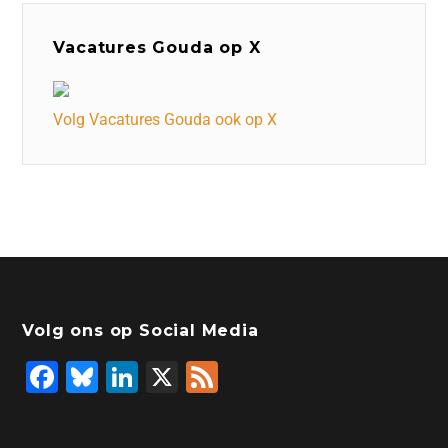
Vacatures Gouda op X
Volg Vacatures Gouda ook op X
Volg ons op Social Media
F
Bl
Li
X
F
a
u
n
e
c
e
k
e