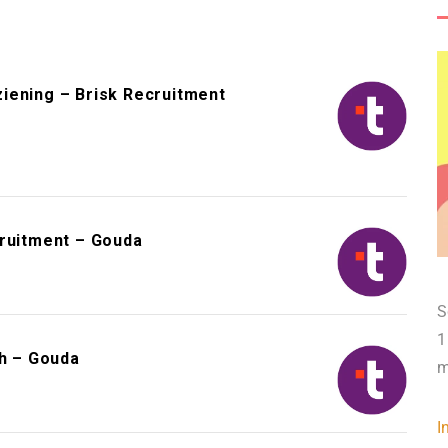
iening – Brisk Recruitment
cruitment – Gouda
S
1
h – Gouda
m
I