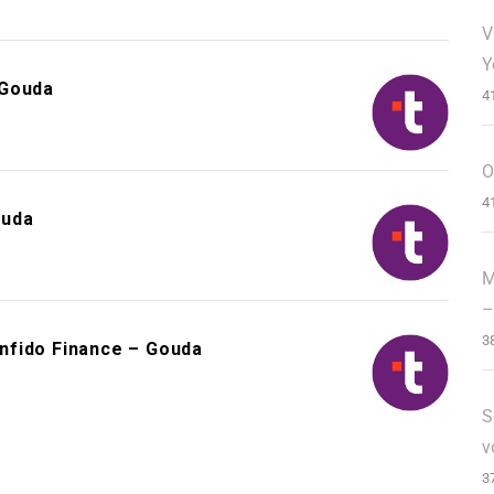
V
Y
 Gouda
4
O
4
ouda
M
–
3
nfido Finance – Gouda
S
v
3