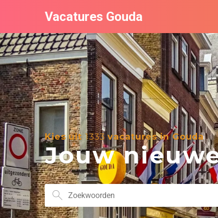
Vacatures Gouda
Kies uit
1333
vacatures in Gouda
Jouw nieuwe 