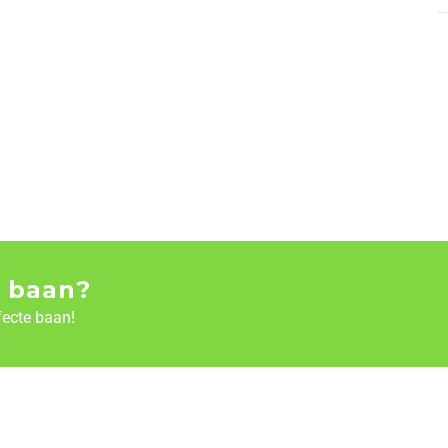
 baan?
fecte baan!