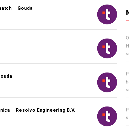
match – Gouda
O
H
6
P
Gouda
h
6
P
nica – Resolvo Engineering B.V. –
5