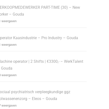
ERKOOPMEDEWERKER PART-TIME (30) – New
orker – Gouda
1 weergaven
perator Kaasindustrie – Pro Industry – Gouda
1 weergaven
achine operator | 2 Shifts | €3300,- – WerkTalent
 Gouda
8 weergaven
ociaal psychiatrisch verpleegkundige ggz
olwassenenzorg – Eleos – Gouda
7 weergaven