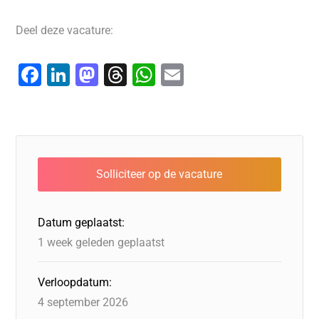
Deel deze vacature:
F
Li
M
T
W
E
a
n
a
hr
h
m
c
k
st
e
at
ai
e
e
o
a
s
l
b
dI
d
d
A
o
n
o
s
p
o
n
p
Datum geplaatst:
k
1 week geleden geplaatst
Verloopdatum:
4 september 2026