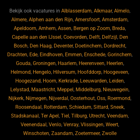
e
s
e
d
b
ky
dI
Bekijk ook vacatures in
Alblasserdam
,
Alkmaar
,
Almelo
,
o
n
Almere
,
Alphen aan den Rijn
,
Amersfoort
,
Amsterdam
,
Apeldoorn
,
Arnhem
,
Assen
,
Bergen op Zoom
,
Breda
,
o
Capelle aan den IJssel
,
Coevorden
,
Delft
,
Delfzijl
,
Den
k
Bosch
,
Den Haag
,
Deventer
,
Doetinchem
,
Dordrecht
,
Drachten
,
Ede
,
Eindhoven
,
Emmen
,
Enschede
,
Gorinchem
,
Gouda
,
Groningen
,
Haarlem
,
Heerenveen
,
Heerlen
,
Helmond
,
Hengelo
,
Hilversum
,
Hoofddorp
,
Hoogeveen
,
Hoogezand
,
Hoorn
,
Kerkrade
,
Leeuwarden
,
Leiden
,
Lelystad
,
Maastricht
,
Meppel
,
Middelburg
,
Nieuwegein
,
Nijkerk
,
Nijmegen
,
Nijverdal
,
Oosterhout
,
Oss
,
Roermond
,
Roosendaal
,
Rotterdam
,
Schiedam
,
Sittard
,
Sneek
,
Stadskanaal
,
Ter Apel
,
Tiel
,
Tilburg
,
Utrecht
,
Veendam
,
Veenendaal
,
Venlo
,
Venray
,
Vlissingen
,
Weert
,
Winschoten
,
Zaandam
,
Zoetermeer
,
Zwolle