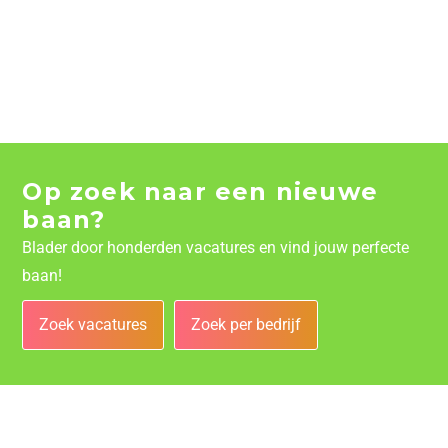
Op zoek naar een nieuwe
baan?
Blader door honderden vacatures en vind jouw perfecte
baan!
Zoek vacatures
Zoek per bedrijf