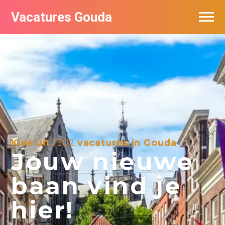
Vacatures Gouda
Vacatures per bedrijf in Gouda
De populairste vacatures in Gouda
Kies uit
1302
vacatures in Gouda
Jouw nieuwe
baan vind je
hier!