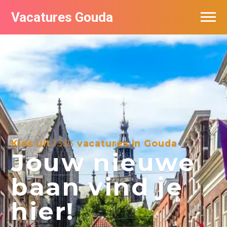
Vacatures Gouda
Vacatures per bedrijf in Gouda
De populairste vacatures in Gouda
Kies uit
1333
vacatures in Gouda
Jouw nieuwe
baan vind je
hier!