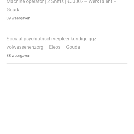
Machine operator | 2 Shifts | €3300,- – WerkTalent –
Gouda
39 weergaven
Sociaal psychiatrisch verpleegkundige ggz
volwassenenzorg – Eleos – Gouda
38 weergaven