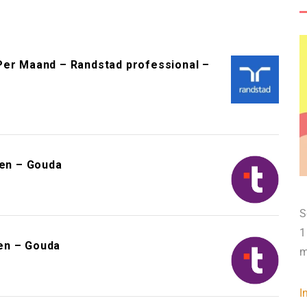
Per Maand – Randstad professional –
en – Gouda
S
1
en – Gouda
m
I