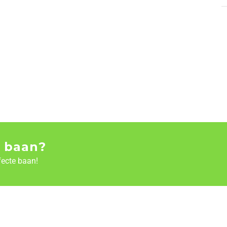
 baan?
fecte baan!