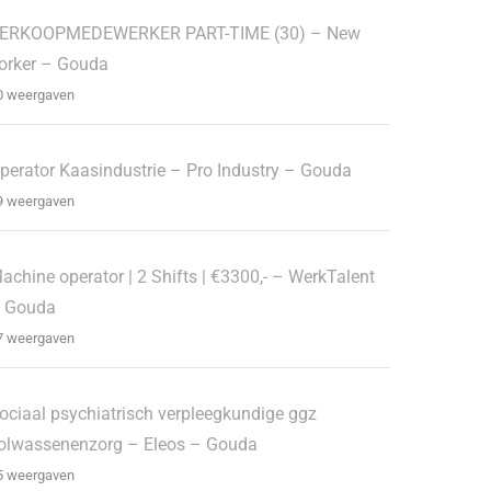
ERKOOPMEDEWERKER PART-TIME (30) – New
orker – Gouda
0 weergaven
perator Kaasindustrie – Pro Industry – Gouda
9 weergaven
achine operator | 2 Shifts | €3300,- – WerkTalent
 Gouda
7 weergaven
ociaal psychiatrisch verpleegkundige ggz
olwassenenzorg – Eleos – Gouda
5 weergaven