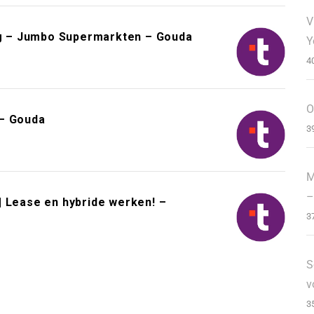
V
g – Jumbo Supermarkten – Gouda
Y
4
O
 – Gouda
3
M
–
| Lease en hybride werken! –
3
S
v
3