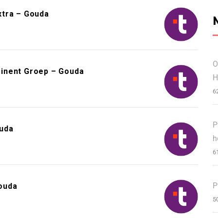
xtra – Gouda
O
inent Groep – Gouda
H
6
P
ouda
h
6
P
ouda
5