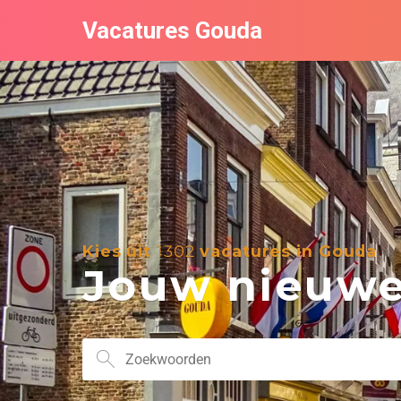
Vacatures Gouda
Kies uit
1302
vacatures in Gouda
Jouw nieuwe 