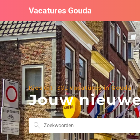
Vacatures Gouda
Kies uit
1302
vacatures in Gouda
Jouw nieuwe 