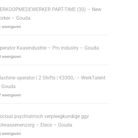
ERKOOPMEDEWERKER PART-TIME (30) – New
orker – Gouda
1 weergaven
perator Kaasindustrie – Pro Industry – Gouda
0 weergaven
achine operator | 2 Shifts | €3300,- – WerkTalent
 Gouda
7 weergaven
ociaal psychiatrisch verpleegkundige ggz
olwassenenzorg – Eleos – Gouda
5 weergaven