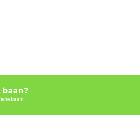
 baan?
fecte baan!