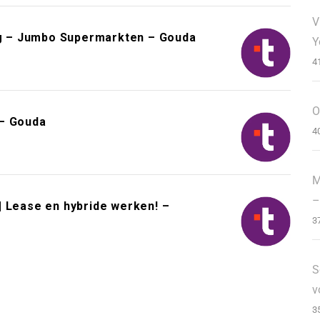
V
g – Jumbo Supermarkten – Gouda
Y
4
O
 – Gouda
4
M
–
| Lease en hybride werken! –
3
S
v
3