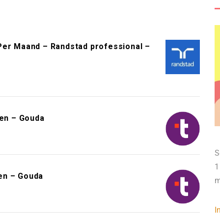
Per Maand – Randstad professional –
en – Gouda
S
1
en – Gouda
m
I