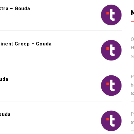
xtra – Gouda
O
inent Groep – Gouda
H
6
P
ouda
h
6
P
ouda
5