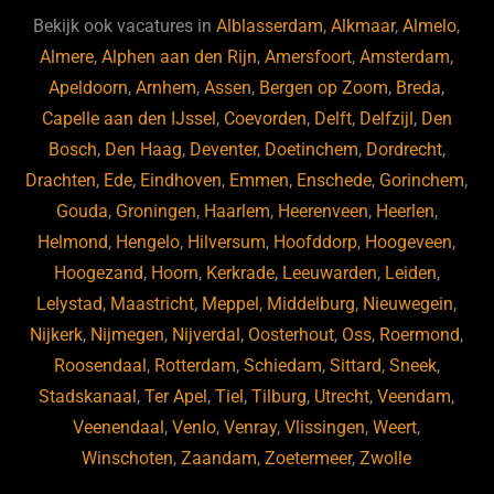
b
ky
dI
Bekijk ook vacatures in
Alblasserdam
,
Alkmaar
,
Almelo
,
o
n
Almere
,
Alphen aan den Rijn
,
Amersfoort
,
Amsterdam
,
Apeldoorn
,
Arnhem
,
Assen
,
Bergen op Zoom
,
Breda
,
o
Capelle aan den IJssel
,
Coevorden
,
Delft
,
Delfzijl
,
Den
k
Bosch
,
Den Haag
,
Deventer
,
Doetinchem
,
Dordrecht
,
Drachten
,
Ede
,
Eindhoven
,
Emmen
,
Enschede
,
Gorinchem
,
Gouda
,
Groningen
,
Haarlem
,
Heerenveen
,
Heerlen
,
Helmond
,
Hengelo
,
Hilversum
,
Hoofddorp
,
Hoogeveen
,
Hoogezand
,
Hoorn
,
Kerkrade
,
Leeuwarden
,
Leiden
,
Lelystad
,
Maastricht
,
Meppel
,
Middelburg
,
Nieuwegein
,
Nijkerk
,
Nijmegen
,
Nijverdal
,
Oosterhout
,
Oss
,
Roermond
,
Roosendaal
,
Rotterdam
,
Schiedam
,
Sittard
,
Sneek
,
Stadskanaal
,
Ter Apel
,
Tiel
,
Tilburg
,
Utrecht
,
Veendam
,
Veenendaal
,
Venlo
,
Venray
,
Vlissingen
,
Weert
,
Winschoten
,
Zaandam
,
Zoetermeer
,
Zwolle