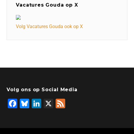
Vacatures Gouda op X
Volg Vacatures Gouda ook op X
Volg ons op Social Media
F
Bl
Li
X
F
a
u
n
e
c
e
k
e
e
s
e
d