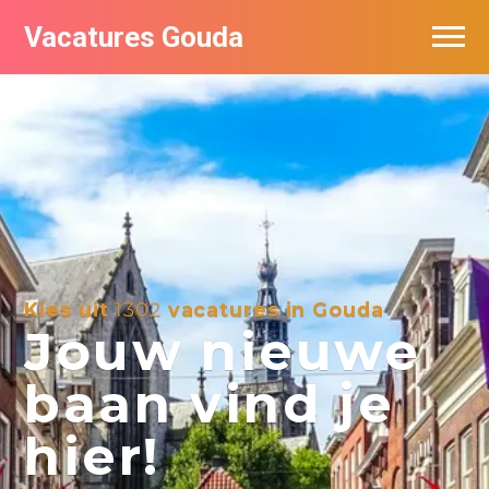
Vacatures Gouda
Vacatures per bedrijf in Gouda
De populairste vacatures in Gouda
Kies uit
1302
vacatures in Gouda
Jouw nieuwe
baan vind je
hier!