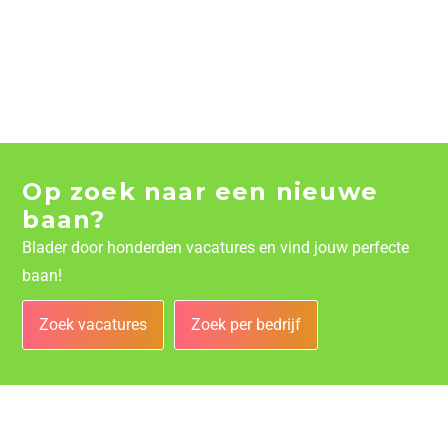
Op zoek naar een nieuwe
baan?
Blader door honderden vacatures en vind jouw perfecte
baan!
Zoek vacatures
Zoek per bedrijf