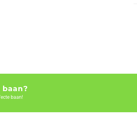
 baan?
fecte baan!