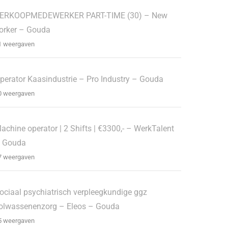
ERKOOPMEDEWERKER PART-TIME (30) – New
orker – Gouda
1 weergaven
perator Kaasindustrie – Pro Industry – Gouda
0 weergaven
achine operator | 2 Shifts | €3300,- – WerkTalent
 Gouda
7 weergaven
ociaal psychiatrisch verpleegkundige ggz
olwassenenzorg – Eleos – Gouda
5 weergaven