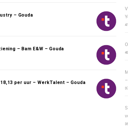
V
ustry – Gouda
Y
4
O
ziening – Bam E&W – Gouda
4
M
–
18,13 per uur – WerkTalent – Gouda
3
S
v
3