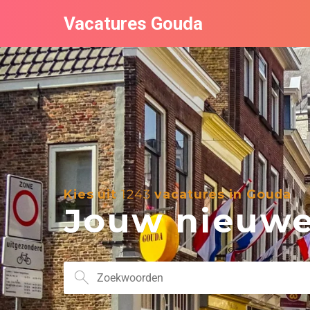
Vacatures Gouda
Kies uit
1243
vacatures in Gouda
Jouw nieuwe 