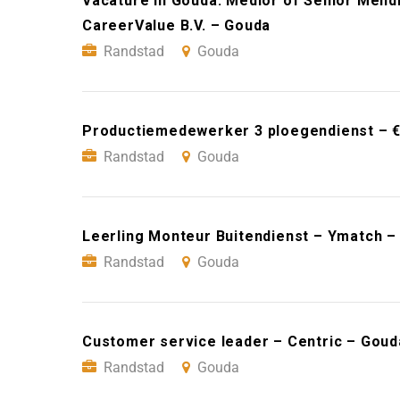
Vacature in Gouda: Medior of Senior Mendi
CareerValue B.V. – Gouda
Randstad
Gouda
Productiemedewerker 3 ploegendienst – €
Randstad
Gouda
Leerling Monteur Buitendienst – Ymatch –
Randstad
Gouda
Customer service leader – Centric – Goud
Randstad
Gouda