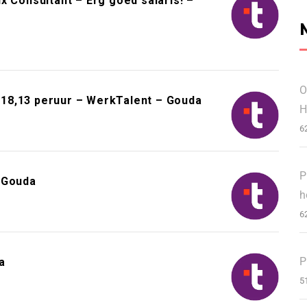
x Consultant – Erg goed salaris! –
O
18,13 peruur – WerkTalent – Gouda
H
6
P
 Gouda
h
6
P
a
5