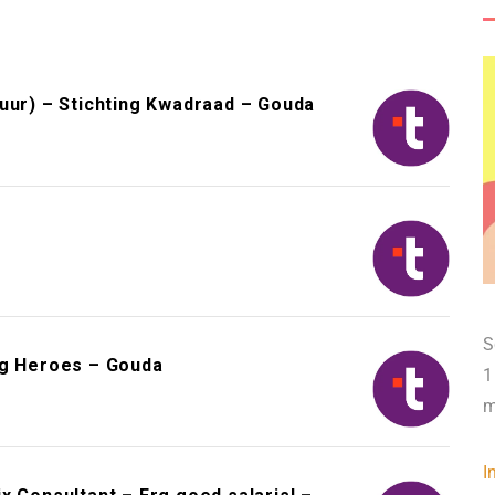
uur) – Stichting Kwadraad – Gouda
S
ng Heroes – Gouda
1
m
I