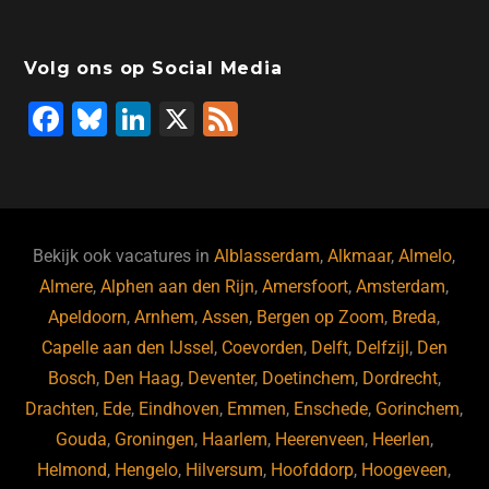
Volg ons op Social Media
F
Bl
Li
X
F
a
u
n
e
c
e
k
e
e
s
e
d
b
ky
dI
Bekijk ook vacatures in
Alblasserdam
,
Alkmaar
,
Almelo
,
o
n
Almere
,
Alphen aan den Rijn
,
Amersfoort
,
Amsterdam
,
Apeldoorn
,
Arnhem
,
Assen
,
Bergen op Zoom
,
Breda
,
o
Capelle aan den IJssel
,
Coevorden
,
Delft
,
Delfzijl
,
Den
k
Bosch
,
Den Haag
,
Deventer
,
Doetinchem
,
Dordrecht
,
Drachten
,
Ede
,
Eindhoven
,
Emmen
,
Enschede
,
Gorinchem
,
Gouda
,
Groningen
,
Haarlem
,
Heerenveen
,
Heerlen
,
Helmond
,
Hengelo
,
Hilversum
,
Hoofddorp
,
Hoogeveen
,