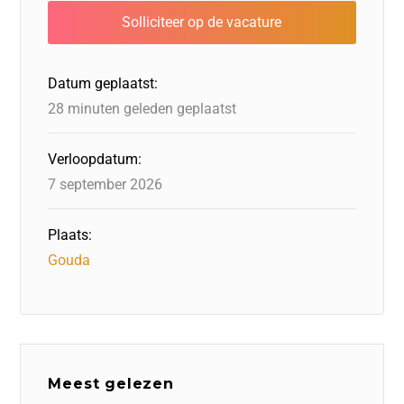
b
dI
d
d
A
o
n
o
s
p
o
n
p
Datum geplaatst:
k
28 minuten geleden geplaatst
Verloopdatum:
7 september 2026
Plaats:
Gouda
Meest gelezen