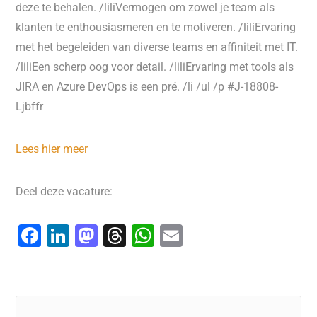
deze te behalen. /liliVermogen om zowel je team als
klanten te enthousiasmeren en te motiveren. /liliErvaring
met het begeleiden van diverse teams en affiniteit met IT.
/liliEen scherp oog voor detail. /liliErvaring met tools als
JIRA en Azure DevOps is een pré. /li /ul /p #J-18808-
Ljbffr
Lees hier meer
Deel deze vacature:
F
Li
M
T
W
E
a
n
a
hr
h
m
c
k
st
e
at
ai
e
e
o
a
s
l