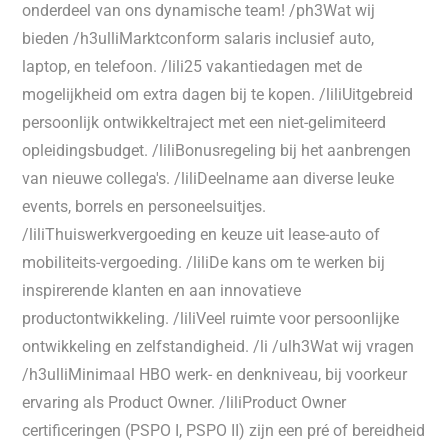
onderdeel van ons dynamische team! /ph3Wat wij
bieden /h3ulliMarktconform salaris inclusief auto,
laptop, en telefoon. /lili25 vakantiedagen met de
mogelijkheid om extra dagen bij te kopen. /liliUitgebreid
persoonlijk ontwikkeltraject met een niet-gelimiteerd
opleidingsbudget. /liliBonusregeling bij het aanbrengen
van nieuwe collega's. /liliDeelname aan diverse leuke
events, borrels en personeelsuitjes.
/liliThuiswerkvergoeding en keuze uit lease-auto of
mobiliteits-vergoeding. /liliDe kans om te werken bij
inspirerende klanten en aan innovatieve
productontwikkeling. /liliVeel ruimte voor persoonlijke
ontwikkeling en zelfstandigheid. /li /ulh3Wat wij vragen
/h3ulliMinimaal HBO werk- en denkniveau, bij voorkeur
ervaring als Product Owner. /liliProduct Owner
certificeringen (PSPO I, PSPO II) zijn een pré of bereidheid