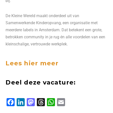
bij.
De Kleine Wereld maakt onderdeel uit van
Samenwerkende Kinderopvang, een organisatie met
meerdere labels in Amsterdam. Dat betekent een grote,
betrokken community in je rug én alle voordelen van een
kleinschalige, vertrouwde werkplek.
Lees hier meer
Deel deze vacature:
F
L
M
T
W
E
a
i
a
h
h
m