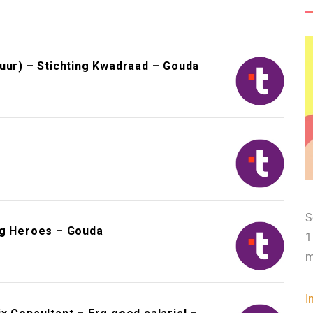
uur) – Stichting Kwadraad – Gouda
S
ng Heroes – Gouda
1
m
I