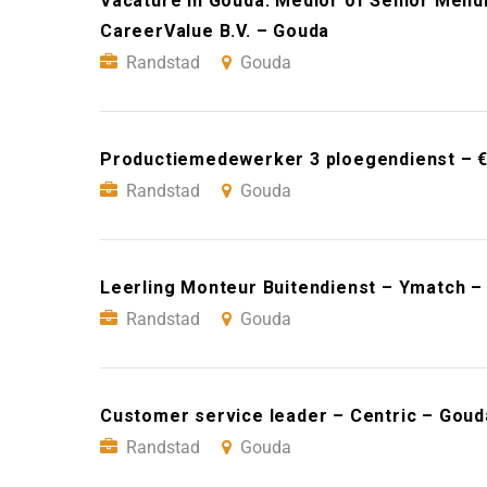
Vacature in Gouda: Medior of Senior Mendi
CareerValue B.V. – Gouda
Randstad
Gouda
Productiemedewerker 3 ploegendienst – €
Randstad
Gouda
Leerling Monteur Buitendienst – Ymatch –
Randstad
Gouda
Customer service leader – Centric – Goud
Randstad
Gouda