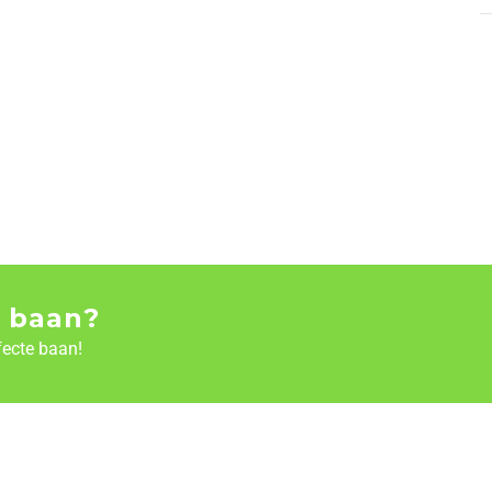
 baan?
fecte baan!