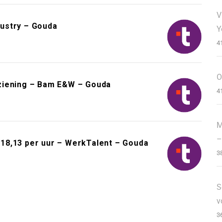
V
ustry – Gouda
Y
4
O
ziening – Bam E&W – Gouda
4
M
–
18,13 per uur – WerkTalent – Gouda
3
S
v
3