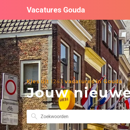
Vacatures Gouda
Kies uit
1243
vacatures in Gouda
Jouw nieuwe 