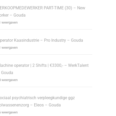
ERKOOPMEDEWERKER PART-TIME (30) – New
orker – Gouda
1 weergaven
perator Kaasindustrie – Pro Industry – Gouda
1 weergaven
achine operator | 2 Shifts | €3300,- – WerkTalent
 Gouda
8 weergaven
ociaal psychiatrisch verpleegkundige ggz
olwassenenzorg – Eleos – Gouda
6 weergaven