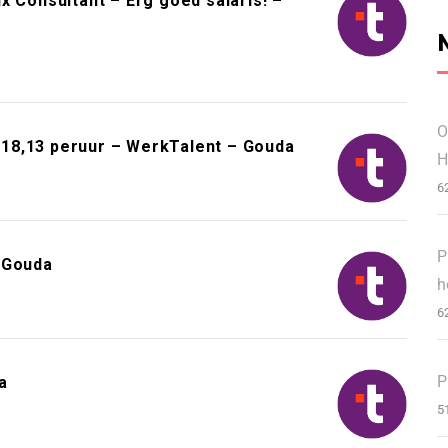
x Consultant – Erg goed salaris! –
O
18,13 peruur – WerkTalent – Gouda
H
6
P
 Gouda
h
6
P
a
5