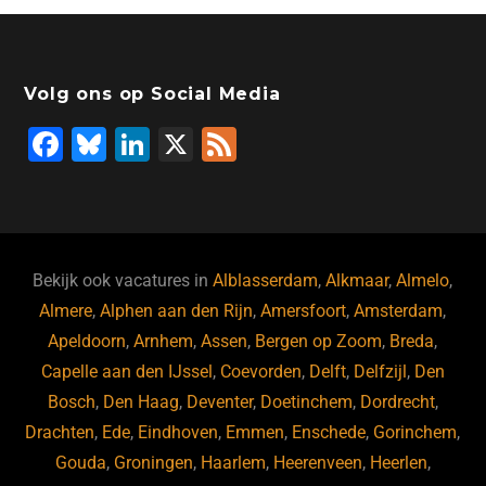
Volg ons op Social Media
F
Bl
Li
X
F
a
u
n
e
c
e
k
e
e
s
e
d
b
ky
dI
Bekijk ook vacatures in
Alblasserdam
,
Alkmaar
,
Almelo
,
o
n
Almere
,
Alphen aan den Rijn
,
Amersfoort
,
Amsterdam
,
Apeldoorn
,
Arnhem
,
Assen
,
Bergen op Zoom
,
Breda
,
o
Capelle aan den IJssel
,
Coevorden
,
Delft
,
Delfzijl
,
Den
k
Bosch
,
Den Haag
,
Deventer
,
Doetinchem
,
Dordrecht
,
Drachten
,
Ede
,
Eindhoven
,
Emmen
,
Enschede
,
Gorinchem
,
Gouda
,
Groningen
,
Haarlem
,
Heerenveen
,
Heerlen
,