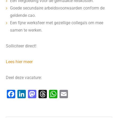
Een vergoeding voor de gemaakte reiskosten.
Goede secundaire arbeidsvoorwaarden conform de
geldende cao.
Een fijne werksfeer met gezellige collega's om mee
samen te werken.
Solliciteer direct!
Lees hier meer
Deel deze vacature:
F
Li
M
T
W
E
a
n
a
hr
h
m
c
k
st
e
at
ai