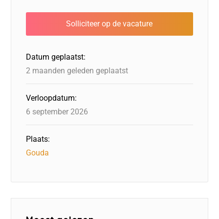
e
e
o
a
s
l
b
dI
d
d
A
o
n
o
s
p
o
n
p
Datum geplaatst:
k
2 maanden geleden geplaatst
Verloopdatum:
6 september 2026
Plaats:
Gouda