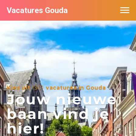
Vacatures Gouda
Vacatures per bedrijf in Gouda
De populairste vacatures in Gouda
Kies uit
1301
vacatures in Gouda
Jouw nieuwe
baan vind je
hier!