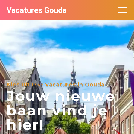
Vacatures Gouda
Vacatures per bedrijf in Gouda
De populairste vacatures in Gouda
Kies uit
1333
vacatures in Gouda
Jouw nieuwe
baan vind je
hier!