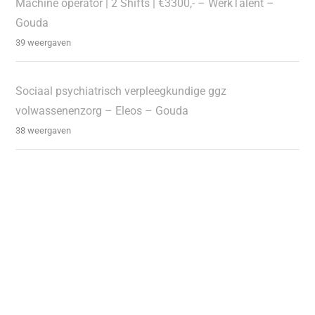
Machine operator | 2 Shifts | €3300,- – WerkTalent –
Gouda
39 weergaven
Sociaal psychiatrisch verpleegkundige ggz
volwassenenzorg – Eleos – Gouda
38 weergaven