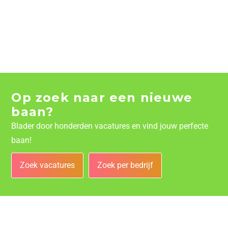
Op zoek naar een nieuwe
baan?
Blader door honderden vacatures en vind jouw perfecte
baan!
Zoek vacatures
Zoek per bedrijf