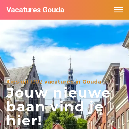
Vacatures Gouda
Vacatures per bedrijf in Gouda
De populairste vacatures in Gouda
Kies uit
1302
vacatures in Gouda
Jouw nieuwe
baan vind je
hier!