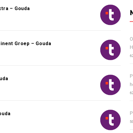
xtra – Gouda
O
inent Groep – Gouda
H
6
P
ouda
h
6
P
ouda
5