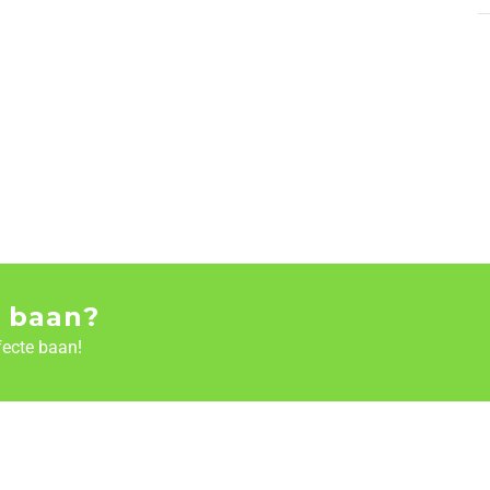
 baan?
fecte baan!