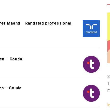
Per Maand – Randstad professional –
en – Gouda
S
1
en – Gouda
m
I