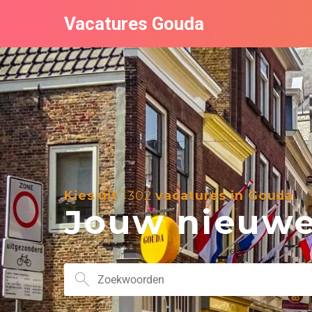
Vacatures Gouda
Kies uit
1302
vacatures in Gouda
Jouw nieuwe 