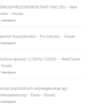
ERKOOPMEDEWERKER PART-TIME (30) – New
orker – Gouda
1 weergaven
perator Kaasindustrie – Pro Industry – Gouda
9 weergaven
achine operator | 2 Shifts | €3300,- – WerkTalent
 Gouda
7 weergaven
ociaal psychiatrisch verpleegkundige ggz
olwassenenzorg – Eleos – Gouda
5 weergaven