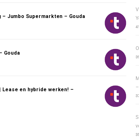
V
g – Jumbo Supermarkten – Gouda
Y
4
O
 – Gouda
3
M
–
| Lease en hybride werken! –
3
S
v
3