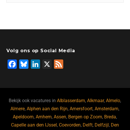
Volg ons op Social Media
F
Bl
Li
X
F
a
u
n
e
c
e
k
e
e
s
e
d
b
ky
dI
Bekijk ook vacatures in
Alblasserdam
,
Alkmaar
,
Almelo
,
o
n
Almere
,
Alphen aan den Rijn
,
Amersfoort
,
Amsterdam
,
Apeldoorn
,
Arnhem
,
Assen
,
Bergen op Zoom
,
Breda
,
o
Capelle aan den IJssel
,
Coevorden
,
Delft
,
Delfzijl
,
Den
k