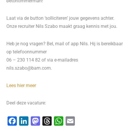
betontimmerman!
Laat via de button ‘solliciteren’ jouw gegevens achter.
Onze recruiter Nils Szabo maakt graag kennis met jou.
Heb je nog vragen? Bel, mail of app Nils. Hij is bereikbaar
op telefoonnummer
06 – 230 114 82 of via e-mailadres
nils.szabo@bam.com.
Lees hier meer
Deel deze vacature:
F
Li
M
T
W
E