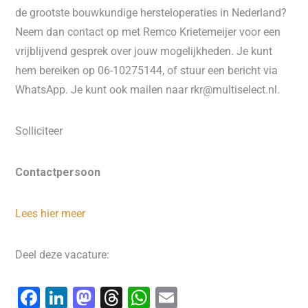
de grootste bouwkundige hersteloperaties in Nederland?
Neem dan contact op met Remco Krietemeijer voor een
vrijblijvend gesprek over jouw mogelijkheden. Je kunt
hem bereiken op 06-10275144, of stuur een bericht via
WhatsApp. Je kunt ook mailen naar rkr@multiselect.nl.
Solliciteer
Contactpersoon
Lees hier meer
Deel deze vacature:
F
Li
M
T
W
E