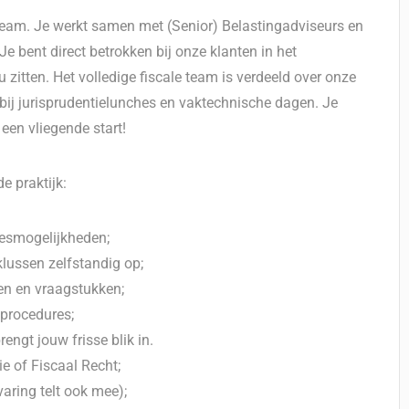
 team. Je werkt samen met (Senior) Belastingadviseurs en
 Je bent direct betrokken bij onze klanten in het
au zitten. Het volledige fiscale team is verdeeld over onze
g bij jurisprudentielunches en vaktechnische dagen. Je
 een vliegende start!
e praktijk:
viesmogelijkheden;
klussen zelfstandig op;
sen en vraagstukken;
 procedures;
engt jouw frisse blik in.
e of Fiscaal Recht;
varing telt ook mee);