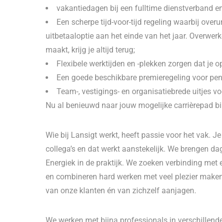
vakantiedagen bij een fulltime dienstverband e
Een scherpe tijd-voor-tijd regeling waarbij ove
uitbetaaloptie aan het einde van het jaar. Overwerk
maakt, krijg je altijd terug;
Flexibele werktijden en -plekken zorgen dat je o
Een goede beschikbare premieregeling voor p
Team-, vestigings- en organisatiebrede uitjes vo
Nu al benieuwd naar jouw mogelijke carrièrepad b
Wie bij Lansigt werkt, heeft passie voor het vak. 
collega’s en dat werkt aanstekelijk. We brengen d
Energiek in de praktijk. We zoeken verbinding met e
en combineren hard werken met veel plezier maken
van onze klanten én van zichzelf aanjagen.
We werken met bijna professionals in verschillende