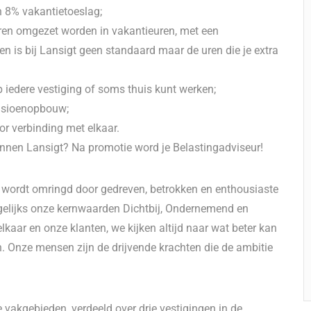
n 8% vakantietoeslag;
ruren omgezet worden in vakantieuren, met een
en is bij Lansigt geen standaard maar de uren die je extra
p iedere vestiging of soms thuis kunt werken;
ensioenopbouw;
or verbinding met elkaar.
innen Lansigt? Na promotie word je Belastingadviseur!
Je wordt omringd door gedreven, betrokken en enthousiaste
agelijks onze kernwaarden Dichtbij, Ondernemend en
lkaar en onze klanten, we kijken altijd naar wat beter kan
. Onze mensen zijn de drijvende krachten die de ambitie
 vakgebieden, verdeeld over drie vestigingen in de