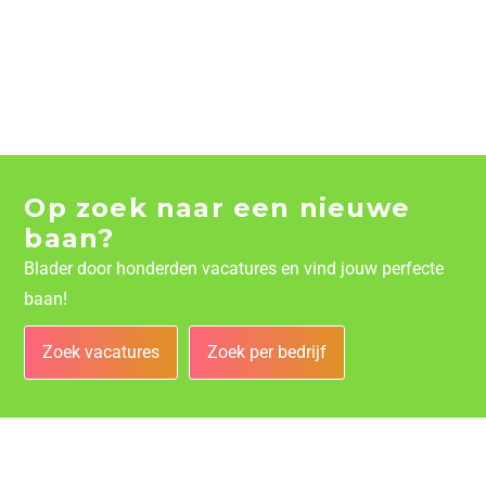
Op zoek naar een nieuwe
baan?
Blader door honderden vacatures en vind jouw perfecte
baan!
Zoek vacatures
Zoek per bedrijf