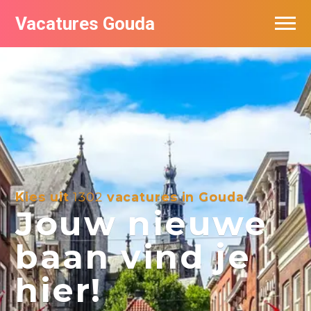
Vacatures Gouda
Vacatures per bedrijf in Gouda
De populairste vacatures in Gouda
Kies uit
1302
vacatures in Gouda
Jouw nieuwe
baan vind je
hier!