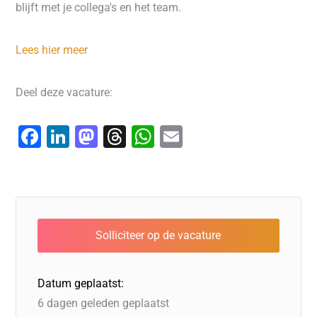
blijft met je collega's en het team.
Lees hier meer
Deel deze vacature:
F
Li
M
T
W
E
a
n
a
hr
h
m
c
k
st
e
at
ai
e
e
o
a
s
l
b
dI
d
d
A
o
n
o
s
p
o
n
p
Datum geplaatst:
k
6 dagen geleden geplaatst