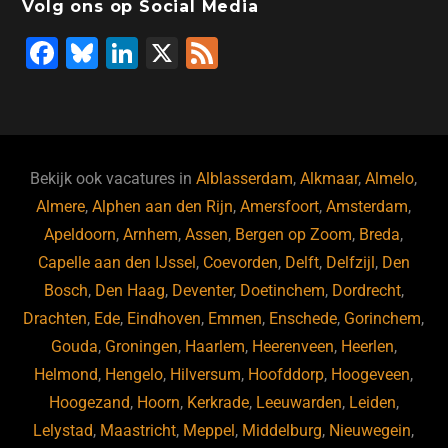
Volg ons op Social Media
F
Bl
Li
X
F
a
u
n
e
c
e
k
e
e
s
e
d
b
ky
dI
Bekijk ook vacatures in
Alblasserdam
,
Alkmaar
,
Almelo
,
o
n
Almere
,
Alphen aan den Rijn
,
Amersfoort
,
Amsterdam
,
Apeldoorn
,
Arnhem
,
Assen
,
Bergen op Zoom
,
Breda
,
o
Capelle aan den IJssel
,
Coevorden
,
Delft
,
Delfzijl
,
Den
k
Bosch
,
Den Haag
,
Deventer
,
Doetinchem
,
Dordrecht
,
Drachten
,
Ede
,
Eindhoven
,
Emmen
,
Enschede
,
Gorinchem
,
Gouda
,
Groningen
,
Haarlem
,
Heerenveen
,
Heerlen
,
Helmond
,
Hengelo
,
Hilversum
,
Hoofddorp
,
Hoogeveen
,
Hoogezand
,
Hoorn
,
Kerkrade
,
Leeuwarden
,
Leiden
,
Lelystad
,
Maastricht
,
Meppel
,
Middelburg
,
Nieuwegein
,