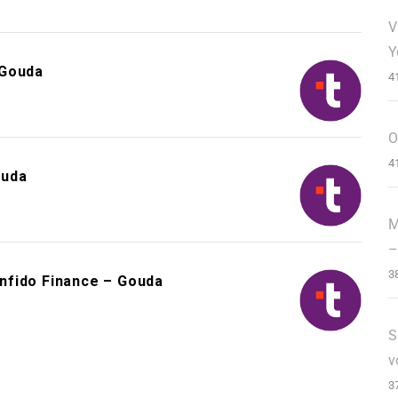
V
Y
 Gouda
4
O
4
ouda
M
–
3
nfido Finance – Gouda
S
v
3