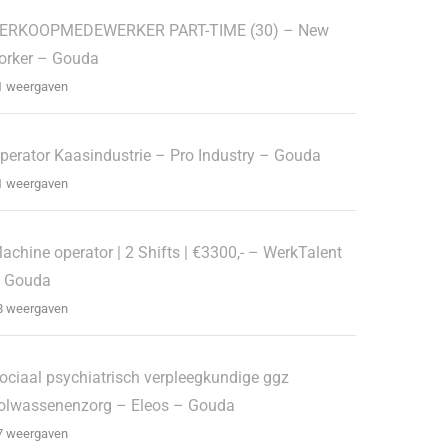
ERKOOPMEDEWERKER PART-TIME (30) – New
orker – Gouda
1 weergaven
perator Kaasindustrie – Pro Industry – Gouda
1 weergaven
achine operator | 2 Shifts | €3300,- – WerkTalent
 Gouda
8 weergaven
ociaal psychiatrisch verpleegkundige ggz
olwassenenzorg – Eleos – Gouda
7 weergaven