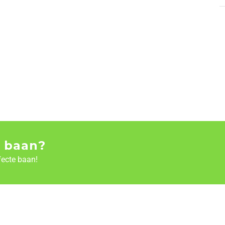
 baan?
fecte baan!