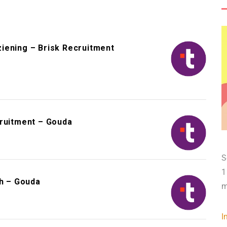
iening – Brisk Recruitment
cruitment – Gouda
S
1
h – Gouda
m
I