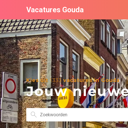
Vacatures Gouda
Kies uit
1333
vacatures in Gouda
Jouw nieuwe 