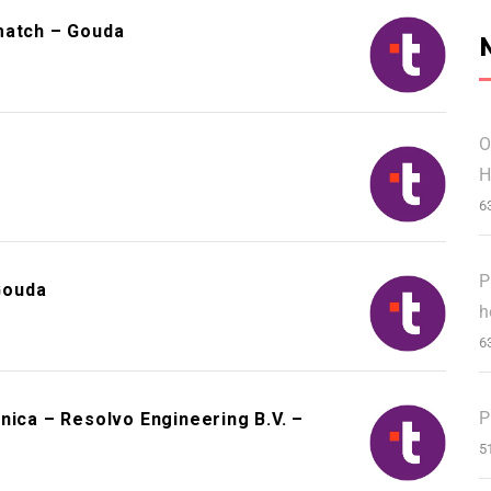
match – Gouda
O
H
6
P
Gouda
h
6
P
nica – Resolvo Engineering B.V. –
5