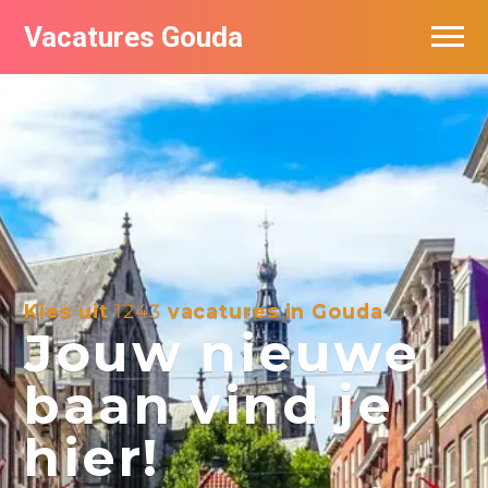
Vacatures Gouda
Vacatures per bedrijf in Gouda
De populairste vacatures in Gouda
Kies uit
1243
vacatures in Gouda
Jouw nieuwe
baan vind je
hier!