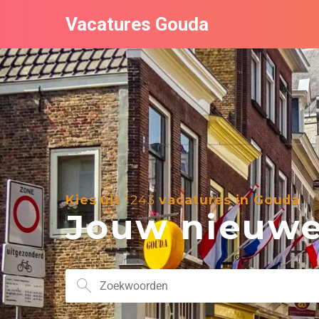
Vacatures Gouda
Kies uit
1243
vacatures in Gouda
Jouw nieuwe 