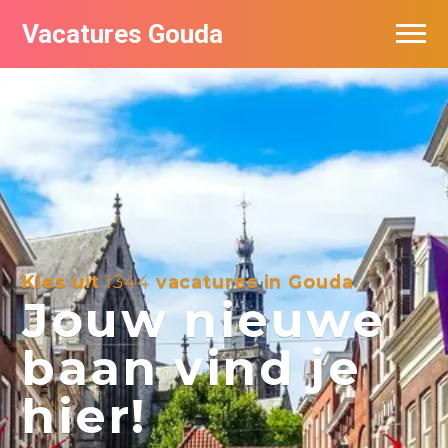
Vacatures Gouda
Vacatures per bedrijf in Gouda
De populairste vacatures in Gouda
Kies uit
1344
vacatures in Gouda
Jouw nieuwe
baan vind je
hier!