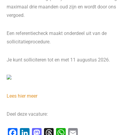
maximaal drie maanden oud zijn en wordt door ons
vergoed.
Een referentiecheck maakt onderdeel uit van de
sollicitatieprocedure.
Je kunt solliciteren tot en met 11 augustus 2026.
Lees hier meer
Deel deze vacature:
F
Li
M
T
W
E