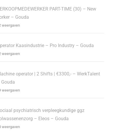
ERKOOPMEDEWERKER PART-TIME (30) – New
orker – Gouda
2 weergaven
perator Kaasindustrie – Pro Industry – Gouda
2 weergaven
achine operator | 2 Shifts | €3300,- – WerkTalent
 Gouda
9 weergaven
ociaal psychiatrisch verpleegkundige ggz
olwassenenzorg – Eleos – Gouda
8 weergaven