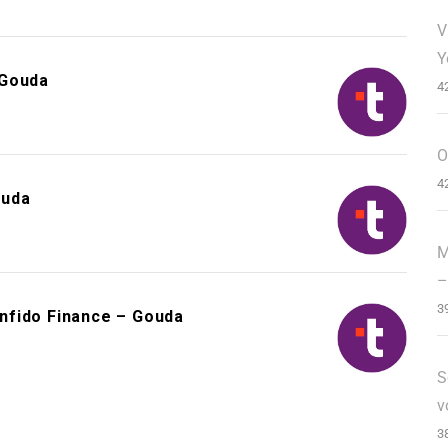
V
Y
 Gouda
4
O
4
ouda
M
–
3
nfido Finance – Gouda
S
v
3