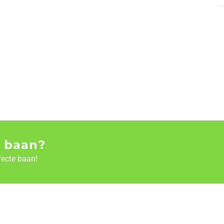
 baan?
fecte baan!