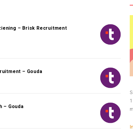
iening – Brisk Recruitment
cruitment – Gouda
S
1
h – Gouda
m
I