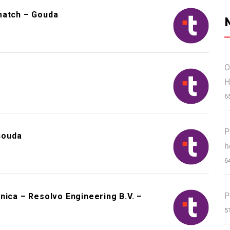
match – Gouda
O
H
6
P
Gouda
h
6
P
nica – Resolvo Engineering B.V. –
5