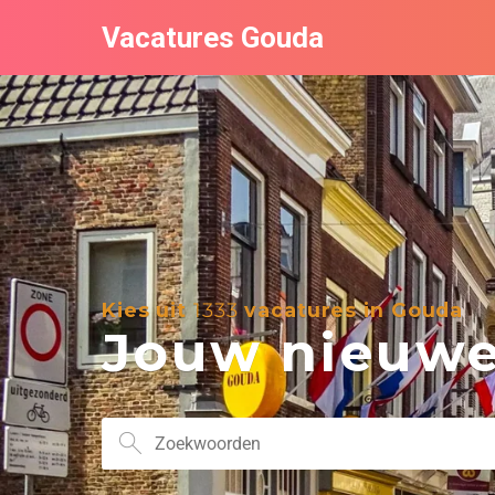
Vacatures Gouda
Kies uit
1333
vacatures in Gouda
Jouw nieuwe 