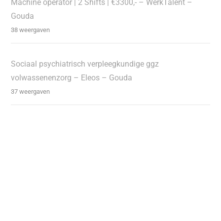
Machine operator | 2 Shifts | €3300,- – WerkTalent –
Gouda
38 weergaven
Sociaal psychiatrisch verpleegkundige ggz
volwassenenzorg – Eleos – Gouda
37 weergaven