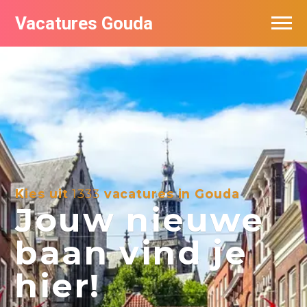
Vacatures Gouda
Vacatures per bedrijf in Gouda
De populairste vacatures in Gouda
Kies uit
1333
vacatures in Gouda
Jouw nieuwe
baan vind je
hier!