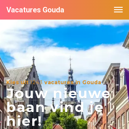
Vacatures Gouda
Vacatures per bedrijf in Gouda
De populairste vacatures in Gouda
Kies uit
1243
vacatures in Gouda
Jouw nieuwe
baan vind je
hier!