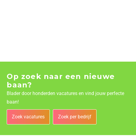
Op zoek naar een nieuwe
baan?
Blader door honderden vacatures en vind jouw perfecte
baan!
Zoek vacatures
Zoek per bedrijf