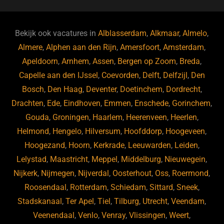
c
e
k
e
e
s
e
d
b
ky
dI
Bekijk ook vacatures in
Alblasserdam
,
Alkmaar
,
Almelo
,
o
n
Almere
,
Alphen aan den Rijn
,
Amersfoort
,
Amsterdam
,
Apeldoorn
,
Arnhem
,
Assen
,
Bergen op Zoom
,
Breda
,
o
Capelle aan den IJssel
,
Coevorden
,
Delft
,
Delfzijl
,
Den
k
Bosch
,
Den Haag
,
Deventer
,
Doetinchem
,
Dordrecht
,
Drachten
,
Ede
,
Eindhoven
,
Emmen
,
Enschede
,
Gorinchem
,
Gouda
,
Groningen
,
Haarlem
,
Heerenveen
,
Heerlen
,
Helmond
,
Hengelo
,
Hilversum
,
Hoofddorp
,
Hoogeveen
,
Hoogezand
,
Hoorn
,
Kerkrade
,
Leeuwarden
,
Leiden
,
Lelystad
,
Maastricht
,
Meppel
,
Middelburg
,
Nieuwegein
,
Nijkerk
,
Nijmegen
,
Nijverdal
,
Oosterhout
,
Oss
,
Roermond
,
Roosendaal
,
Rotterdam
,
Schiedam
,
Sittard
,
Sneek
,
Stadskanaal
,
Ter Apel
,
Tiel
,
Tilburg
,
Utrecht
,
Veendam
,
Veenendaal
,
Venlo
,
Venray
,
Vlissingen
,
Weert
,