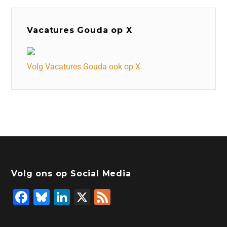
Vacatures Gouda op X
Volg Vacatures Gouda ook op X
Volg ons op Social Media
F
Bl
Li
X
F
a
u
n
e