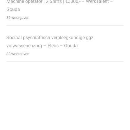
Machine operator | 2 Shifts | €3300,- – WerkTalent –
Gouda
39 weergaven
Sociaal psychiatrisch verpleegkundige ggz
volwassenenzorg – Eleos – Gouda
38 weergaven