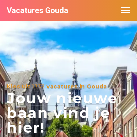
Vacatures Gouda
Vacatures per bedrijf in Gouda
De populairste vacatures in Gouda
Kies uit
1333
vacatures in Gouda
Jouw nieuwe
baan vind je
hier!