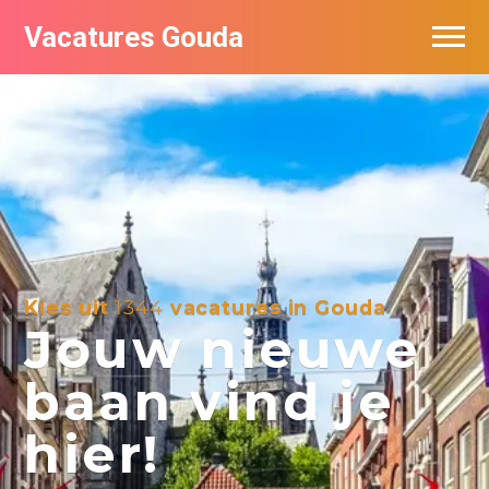
Vacatures Gouda
Vacatures per bedrijf in Gouda
De populairste vacatures in Gouda
Kies uit
1344
vacatures in Gouda
Jouw nieuwe
baan vind je
hier!