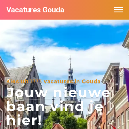
Vacatures Gouda
Vacatures per bedrijf in Gouda
De populairste vacatures in Gouda
Kies uit
1333
vacatures in Gouda
Jouw nieuwe
baan vind je
hier!