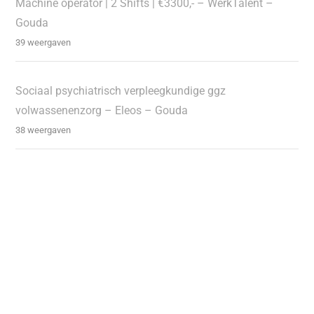
Machine operator | 2 Shifts | €3300,- – WerkTalent –
Gouda
39 weergaven
Sociaal psychiatrisch verpleegkundige ggz
volwassenenzorg – Eleos – Gouda
38 weergaven