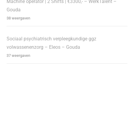
Machine operator | 2 Shifts | €3300,- – WerkTalent –
Gouda
38 weergaven
Sociaal psychiatrisch verpleegkundige ggz
volwassenenzorg – Eleos – Gouda
37 weergaven