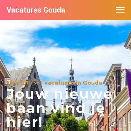
Vacatures Gouda
Vacatures per bedrijf in Gouda
De populairste vacatures in Gouda
Kies uit
1333
vacatures in Gouda
Jouw nieuwe
baan vind je
hier!