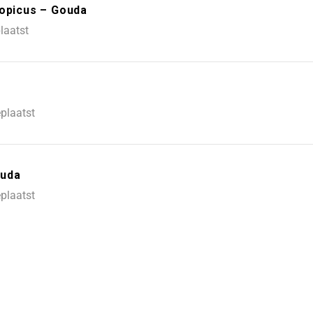
Topicus – Gouda
laatst
plaatst
ouda
plaatst