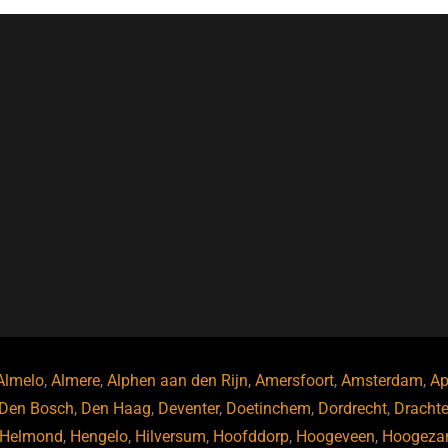
Almelo
,
Almere
,
Alphen aan den Rijn
,
Amersfoort
,
Amsterdam
,
Ap
Den Bosch
,
Den Haag
,
Deventer
,
Doetinchem
,
Dordrecht
,
Dracht
Helmond
,
Hengelo
,
Hilversum
,
Hoofddorp
,
Hoogeveen
,
Hoogeza