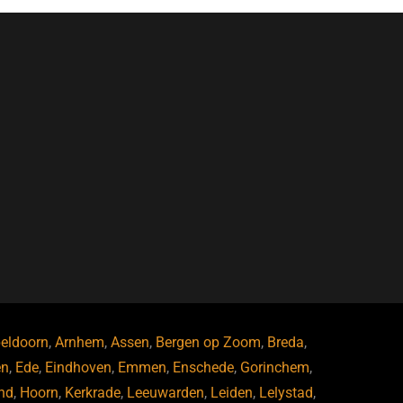
eldoorn
,
Arnhem
,
Assen
,
Bergen op Zoom
,
Breda
,
en
,
Ede
,
Eindhoven
,
Emmen
,
Enschede
,
Gorinchem
,
nd
,
Hoorn
,
Kerkrade
,
Leeuwarden
,
Leiden
,
Lelystad
,