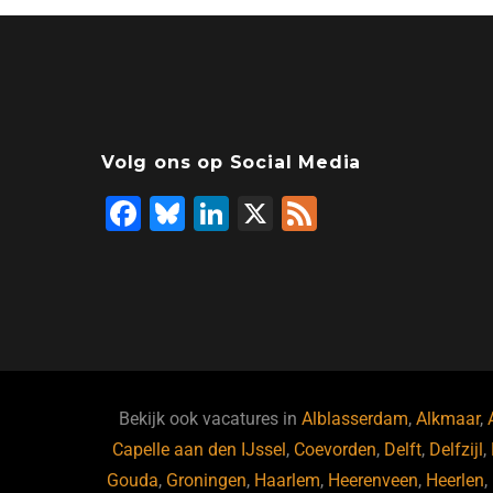
Volg ons op Social Media
F
Bl
Li
X
F
a
u
n
e
c
e
k
e
e
s
e
d
b
ky
dI
o
n
o
Bekijk ook vacatures in
Alblasserdam
,
Alkmaar
,
Capelle aan den IJssel
k
,
Coevorden
,
Delft
,
Delfzijl
,
Gouda
,
Groningen
,
Haarlem
,
Heerenveen
,
Heerlen
,