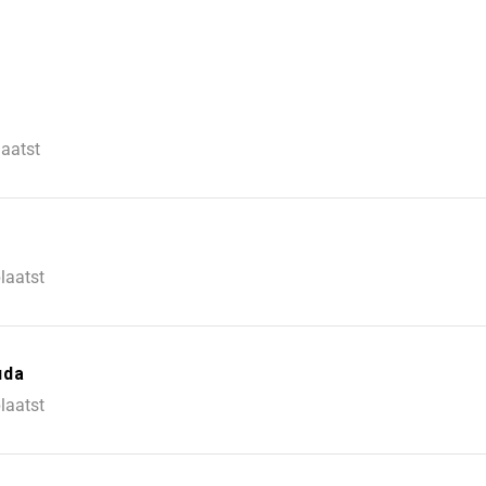
laatst
laatst
uda
laatst