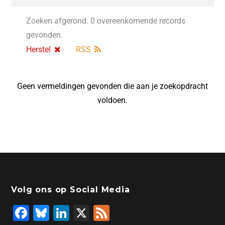
Zoeken afgerond. 0 overeenkomende records
gevonden.
Herstel
RSS
Geen vermeldingen gevonden die aan je zoekopdracht
voldoen.
Volg ons op Social Media
F
Bl
Li
X
F