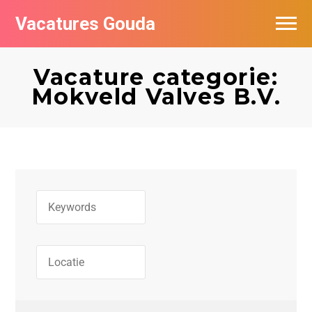
Vacatures Gouda
Vacatures per bedrijf in Gouda
Vacature categorie:
De populairste vacatures in Gouda
Mokveld Valves B.V.