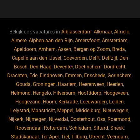
a
u
n
e
c
e
k
e
e
s
e
d
b
ky
dI
Bekijk ook vacatures in
Alblasserdam
,
Alkmaar
,
Almelo
,
o
n
Almere
,
Alphen aan den Rijn
,
Amersfoort
,
Amsterdam
,
Apeldoorn
,
Arnhem
,
Assen
,
Bergen op Zoom
,
Breda
,
o
Capelle aan den IJssel
,
Coevorden
,
Delft
,
Delfzijl
,
Den
k
Bosch
,
Den Haag
,
Deventer
,
Doetinchem
,
Dordrecht
,
Drachten
,
Ede
,
Eindhoven
,
Emmen
,
Enschede
,
Gorinchem
,
Gouda
,
Groningen
,
Haarlem
,
Heerenveen
,
Heerlen
,
Helmond
,
Hengelo
,
Hilversum
,
Hoofddorp
,
Hoogeveen
,
Hoogezand
,
Hoorn
,
Kerkrade
,
Leeuwarden
,
Leiden
,
Lelystad
,
Maastricht
,
Meppel
,
Middelburg
,
Nieuwegein
,
Nijkerk
,
Nijmegen
,
Nijverdal
,
Oosterhout
,
Oss
,
Roermond
,
Roosendaal
,
Rotterdam
,
Schiedam
,
Sittard
,
Sneek
,
Stadskanaal
,
Ter Apel
,
Tiel
,
Tilburg
,
Utrecht
,
Veendam
,