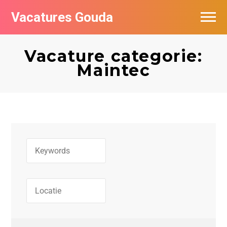
Vacatures Gouda
Vacatures per bedrijf in Gouda
Vacature categorie:
De populairste vacatures in Gouda
Maintec