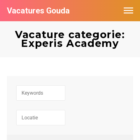
Vacatures Gouda
Vacatures per bedrijf in Gouda
Vacature categorie:
De populairste vacatures in Gouda
Experis Academy