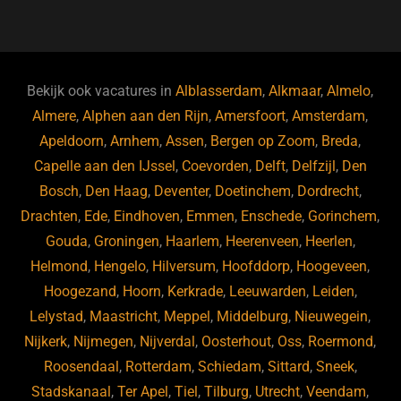
a
u
n
e
c
e
k
e
e
s
e
d
b
ky
dI
Bekijk ook vacatures in
Alblasserdam
,
Alkmaar
,
Almelo
,
o
n
Almere
,
Alphen aan den Rijn
,
Amersfoort
,
Amsterdam
,
Apeldoorn
,
Arnhem
,
Assen
,
Bergen op Zoom
,
Breda
,
o
Capelle aan den IJssel
,
Coevorden
,
Delft
,
Delfzijl
,
Den
k
Bosch
,
Den Haag
,
Deventer
,
Doetinchem
,
Dordrecht
,
Drachten
,
Ede
,
Eindhoven
,
Emmen
,
Enschede
,
Gorinchem
,
Gouda
,
Groningen
,
Haarlem
,
Heerenveen
,
Heerlen
,
Helmond
,
Hengelo
,
Hilversum
,
Hoofddorp
,
Hoogeveen
,
Hoogezand
,
Hoorn
,
Kerkrade
,
Leeuwarden
,
Leiden
,
Lelystad
,
Maastricht
,
Meppel
,
Middelburg
,
Nieuwegein
,
Nijkerk
,
Nijmegen
,
Nijverdal
,
Oosterhout
,
Oss
,
Roermond
,
Roosendaal
,
Rotterdam
,
Schiedam
,
Sittard
,
Sneek
,
Stadskanaal
,
Ter Apel
,
Tiel
,
Tilburg
,
Utrecht
,
Veendam
,