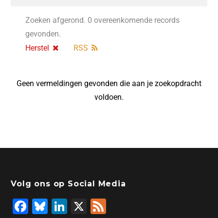
Zoeken afgerond. 0 overeenkomende records
gevonden.
Herstel
RSS
Geen vermeldingen gevonden die aan je zoekopdracht
voldoen.
Volg ons op Social Media
F
Bl
Li
X
F