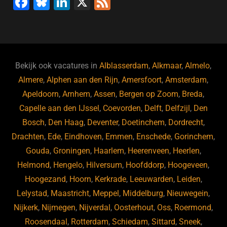
F
Bl
Li
X
F
a
u
n
e
c
e
k
e
e
s
e
d
b
ky
dI
Bekijk ook vacatures in
Alblasserdam
,
Alkmaar
,
Almelo
,
o
n
Almere
,
Alphen aan den Rijn
,
Amersfoort
,
Amsterdam
,
Apeldoorn
,
Arnhem
,
Assen
,
Bergen op Zoom
,
Breda
,
o
Capelle aan den IJssel
,
Coevorden
,
Delft
,
Delfzijl
,
Den
k
Bosch
,
Den Haag
,
Deventer
,
Doetinchem
,
Dordrecht
,
Drachten
,
Ede
,
Eindhoven
,
Emmen
,
Enschede
,
Gorinchem
,
Gouda
,
Groningen
,
Haarlem
,
Heerenveen
,
Heerlen
,
Helmond
,
Hengelo
,
Hilversum
,
Hoofddorp
,
Hoogeveen
,
Hoogezand
,
Hoorn
,
Kerkrade
,
Leeuwarden
,
Leiden
,
Lelystad
,
Maastricht
,
Meppel
,
Middelburg
,
Nieuwegein
,
Nijkerk
,
Nijmegen
,
Nijverdal
,
Oosterhout
,
Oss
,
Roermond
,
Roosendaal
,
Rotterdam
,
Schiedam
,
Sittard
,
Sneek
,