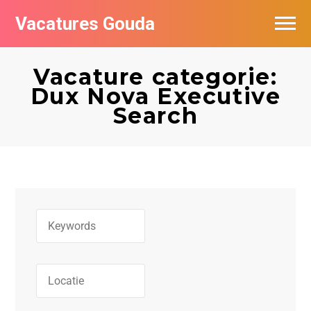
Vacatures Gouda
Vacatures per bedrijf in Gouda
Vacature categorie:
De populairste vacatures in Gouda
Dux Nova Executive
Search