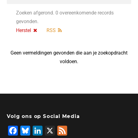
Zoeken afgerond. 0 overeenkomende records
gevonden.
Herstel
RSS
Geen vermeldingen gevonden die aan je zoekopdracht
voldoen.
Volg ons op Social Media
F
Bl
Li
X
F