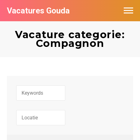
Vacatures Gouda
Vacatures per bedrijf in Gouda
Vacature categorie:
De populairste vacatures in Gouda
Compagnon