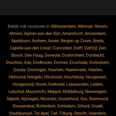
a
u
n
e
c
e
k
e
e
s
e
d
b
ky
dI
Bekijk ook vacatures in
Alblasserdam
,
Alkmaar
,
Almelo
,
o
n
Almere
,
Alphen aan den Rijn
,
Amersfoort
,
Amsterdam
,
Apeldoorn
,
Arnhem
,
Assen
,
Bergen op Zoom
,
Breda
,
o
Capelle aan den IJssel
,
Coevorden
,
Delft
,
Delfzijl
,
Den
k
Bosch
,
Den Haag
,
Deventer
,
Doetinchem
,
Dordrecht
,
Drachten
,
Ede
,
Eindhoven
,
Emmen
,
Enschede
,
Gorinchem
,
Gouda
,
Groningen
,
Haarlem
,
Heerenveen
,
Heerlen
,
Helmond
,
Hengelo
,
Hilversum
,
Hoofddorp
,
Hoogeveen
,
Hoogezand
,
Hoorn
,
Kerkrade
,
Leeuwarden
,
Leiden
,
Lelystad
,
Maastricht
,
Meppel
,
Middelburg
,
Nieuwegein
,
Nijkerk
,
Nijmegen
,
Nijverdal
,
Oosterhout
,
Oss
,
Roermond
,
Roosendaal
,
Rotterdam
,
Schiedam
,
Sittard
,
Sneek
,
Stadskanaal
,
Ter Apel
,
Tiel
,
Tilburg
,
Utrecht
,
Veendam
,