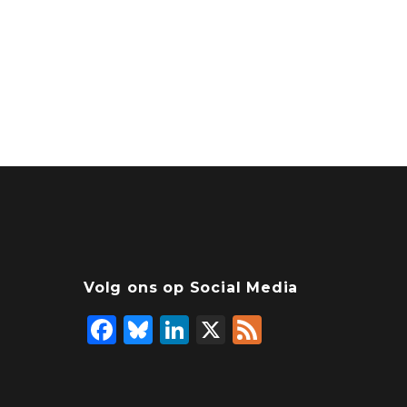
Volg ons op Social Media
F
Bl
Li
X
F
a
u
n
e
c
e
k
e